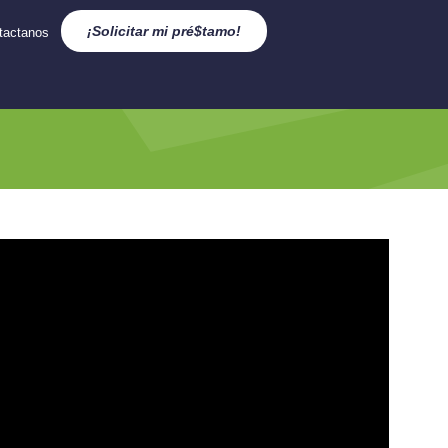
¡Solicitar mi pré$tamo!
tactanos