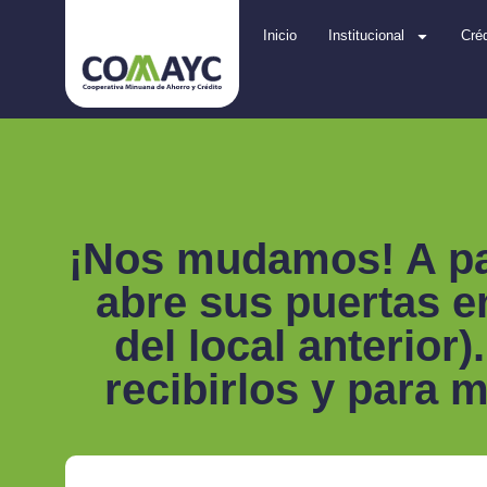
Inicio
Institucional
Créd
¡Nos mudamos! A par
abre sus puertas en
del local anterio
recibirlos y para 