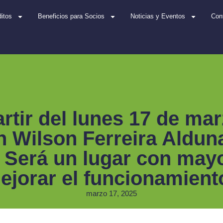
itos
Beneficios para Socios
Noticias y Eventos
Con
tir del lunes 17 de ma
 Wilson Ferreira Alduna
r). Será un lugar con ma
mejorar el funcionamien
marzo 17, 2025